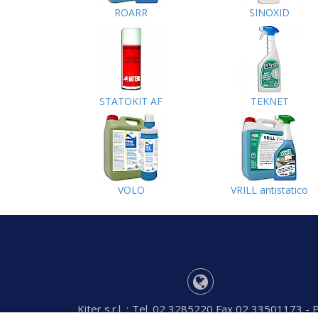
ROARR
SINOXID
STATOKIT AF
TEKNET
VOLO
VRILL antistatico
Kiter s.r.l.
:
Tel. 02 3285220 Fax 02 33501173 - P.