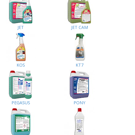
JET
JET CAM
KOS
KT7
PEGASUS
PONY