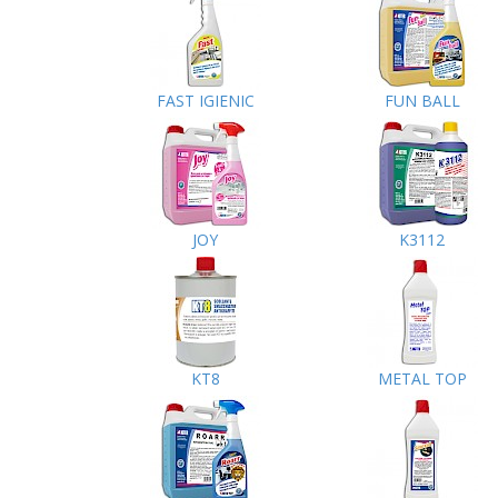
FAST IGIENIC
FUN BALL
JOY
K3112
KT8
METAL TOP