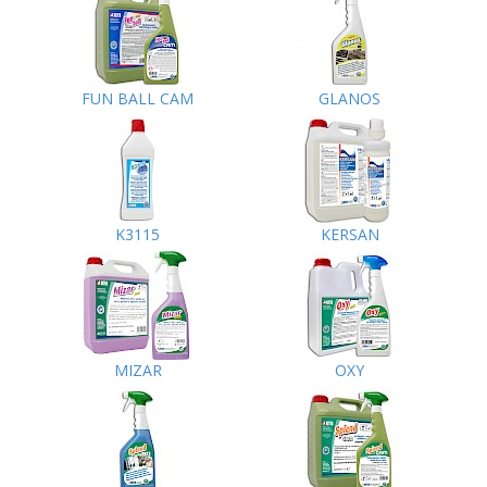
FUN BALL CAM
GLANOS
K3115
KERSAN
MIZAR
OXY