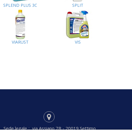
SPLEND PLUS 3C
SPLIT
VIARUST
VIS
Sede legale
:
via Assiano 7B - 20019 Settimo