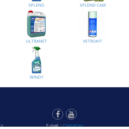
SPLEND
SPLEND CAM
ULTRANET
VETROKIT
WINDY
I.
E-mail
:
Contattaci