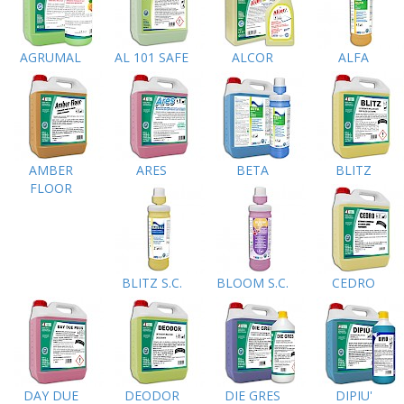
AGRUMAL
AL 101 SAFE
ALCOR
ALFA
AMBER
ARES
BETA
BLITZ
FLOOR
BLITZ S.C.
BLOOM S.C.
CEDRO
DAY DUE
DEODOR
DIE GRES
DIPIU'