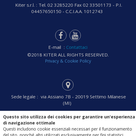
Kiter s.r.l.
:
Tel. 02 3285220 Fax 02 33501173 - P.I.
04457650150 - C.C.I.A.A. 1012743
E-mail
:
Contattaci
©2018 KITER ALL RIGHTS RESERVED.
Privacy & Cookie Policy
Sede legale
:
via Assiano 7B - 20019 Settimo Milanese
(MI)
Questo sito utilizza dei cookies per garantire un'esperienza
di navigazione ottimale
Questi includono cookie essenziali necessari per il funzionamento
del sito, nonché altri utilizzati esclusivamente per fini statistici