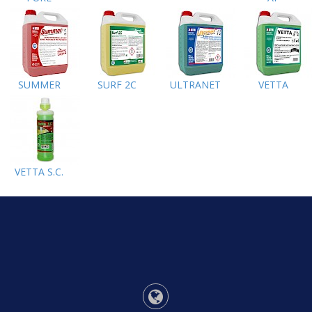
SUMMER
SURF 2C
ULTRANET
VETTA
VETTA S.C.