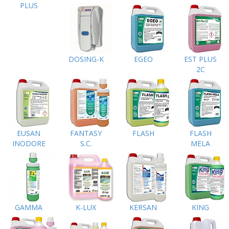
PLUS
DOSING-K
EGEO
EST PLUS
2C
EUSAN
FANTASY
FLASH
FLASH
INODORE
S.C.
MELA
GAMMA
K-LUX
KERSAN
KING