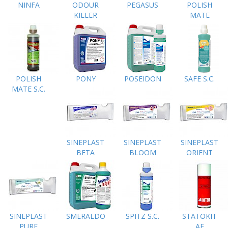
NINFA
ODOUR
PEGASUS
POLISH
KILLER
MATE
POLISH
PONY
POSEIDON
SAFE S.C.
MATE S.C.
SINEPLAST
SINEPLAST
SINEPLAST
BETA
BLOOM
ORIENT
SINEPLAST
SMERALDO
SPITZ S.C.
STATOKIT
PURE
AF